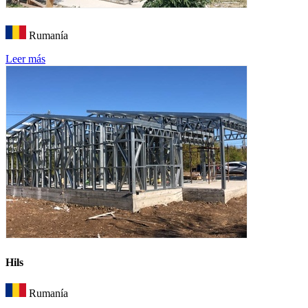
Rumanía
Leer más
Hils
Rumanía