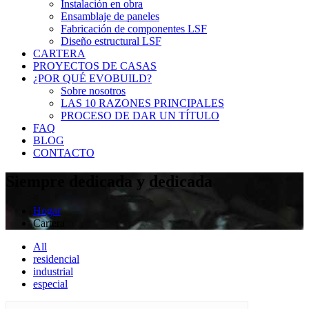
Instalación en obra
Ensamblaje de paneles
Fabricación de componentes LSF
Diseño estructural LSF
CARTERA
PROYECTOS DE CASAS
¿POR QUÉ EVOBUILD?
Sobre nosotros
LAS 10 RAZONES PRINCIPALES
PROCESO DE DAR UN TÍTULO
FAQ
BLOG
CONTACTO
Siempre dedicada y dedicada
Hogar
Cartera
All
residencial
industrial
especial