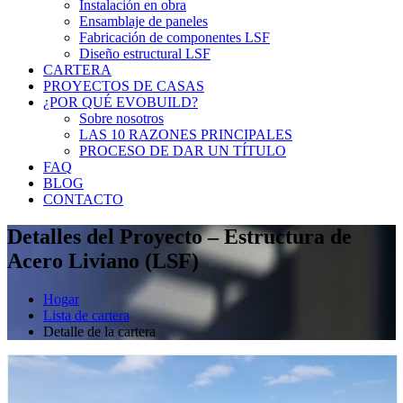
Instalación en obra
Ensamblaje de paneles
Fabricación de componentes LSF
Diseño estructural LSF
CARTERA
PROYECTOS DE CASAS
¿POR QUÉ EVOBUILD?
Sobre nosotros
LAS 10 RAZONES PRINCIPALES
PROCESO DE DAR UN TÍTULO
FAQ
BLOG
CONTACTO
Detalles del Proyecto – Estructura de
Acero Liviano (LSF)
Hogar
Lista de cartera
Detalle de la cartera