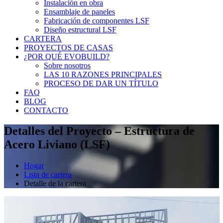
Instalación en obra
Ensamblaje de paneles
Fabricación de componentes LSF
Diseño estructural LSF
CARTERA
PROYECTOS DE CASAS
¿POR QUÉ EVOBUILD?
Sobre nosotros
LAS 10 RAZONES PRINCIPALES
PROCESO DE DAR UN TÍTULO
FAQ
BLOG
CONTACTO
Detalles del Proyecto – Estructura de
Acero Liviano (LSF)
Hogar
Lista de cartera
Detalle de la cartera