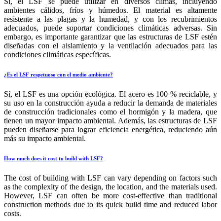
Sí, el LSF se puede utilizar en diversos climas, incluyendo
ambientes cálidos, fríos y húmedos. El material es altamente
resistente a las plagas y la humedad, y con los recubrimientos
adecuados, puede soportar condiciones climáticas adversas. Sin
embargo, es importante garantizar que las estructuras de LSF estén
diseñadas con el aislamiento y la ventilación adecuados para las
condiciones climáticas específicas.
¿Es el LSF respetuoso con el medio ambiente?
Sí, el LSF es una opción ecológica. El acero es 100 % reciclable, y
su uso en la construcción ayuda a reducir la demanda de materiales
de construcción tradicionales como el hormigón y la madera, que
tienen un mayor impacto ambiental. Además, las estructuras de LSF
pueden diseñarse para lograr eficiencia energética, reduciendo aún
más su impacto ambiental.
How much does it cost to build with LSF?
The cost of building with LSF can vary depending on factors such
as the complexity of the design, the location, and the materials used.
However, LSF can often be more cost-effective than traditional
construction methods due to its quick build time and reduced labor
costs.