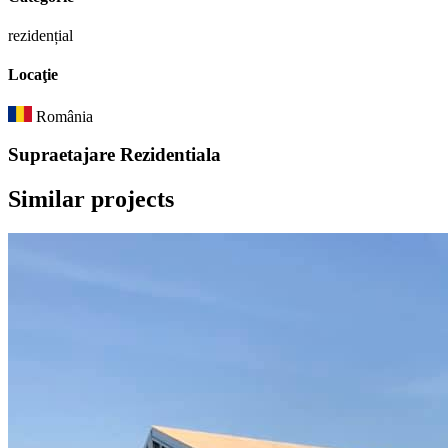
rezidențial
Locaţie
România
Supraetajare Rezidentiala
Similar
projects