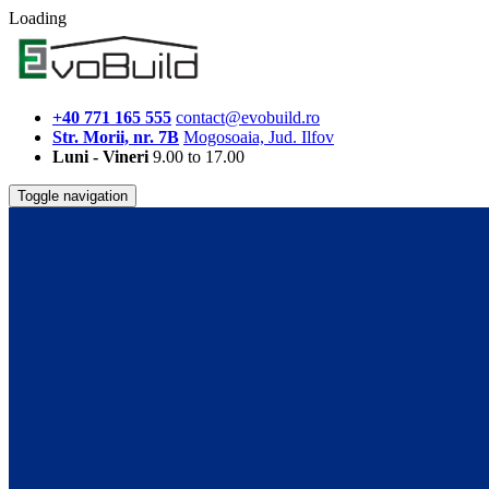
Loading
+40 771 165 555
contact@evobuild.ro
Str. Morii, nr. 7B
Mogosoaia, Jud. Ilfov
Luni - Vineri
9.00 to 17.00
Toggle navigation