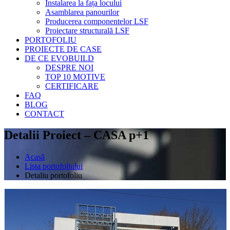
Instalarea la fața locului
Asamblarea panourilor
Producerea componentelor LSF
Proiectare structurală LSF
PORTOFOLIU
PROIECTE DE CASE
DE CE EVOBUILD
DESPRE NOI
TOP 10 MOTIVE
CERTIFICARE
FAQ
BLOG
CONTACT
Detalii Proiect – CASA p+1
Acasă
Lista portofoliului
Detaliu portofoliu