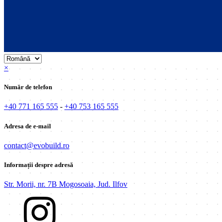
×
Număr de telefon
+40 771 165 555
-
+40 753 165 555
Adresa de e-mail
contact@evobuild.ro
Informații despre adresă
Str. Morii, nr. 7B Mogosoaia, Jud. Ilfov