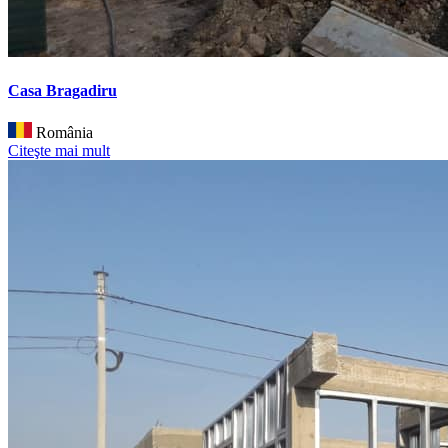
Casa Bragadiru
România
Citeşte mai mult