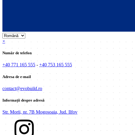
×
Număr de telefon
+40 771 165 555
-
+40 753 165 555
Adresa de e-mail
contact@evobuild.ro
Informații despre adresă
Str. Morii, nr. 7B Mogosoaia, Jud. Ilfov