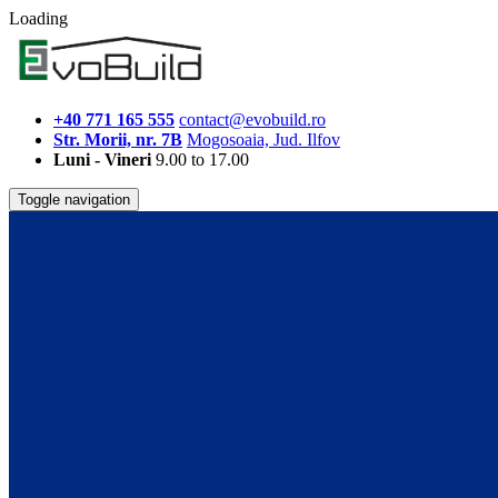
Loading
+40 771 165 555
contact@evobuild.ro
Str. Morii, nr. 7B
Mogosoaia, Jud. Ilfov
Luni - Vineri
9.00 to 17.00
Toggle navigation