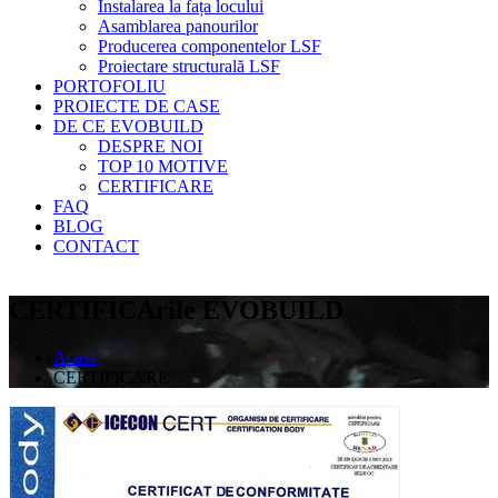
Instalarea la fața locului
Asamblarea panourilor
Producerea componentelor LSF
Proiectare structurală LSF
PORTOFOLIU
PROIECTE DE CASE
DE CE EVOBUILD
DESPRE NOI
TOP 10 MOTIVE
CERTIFICARE
FAQ
BLOG
CONTACT
CERTIFICArile EVOBUILD
Acasă
CERTIFICARE