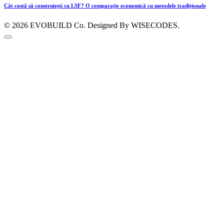
Cât costă să construiești cu LSF? O comparație economică cu metodele tradiționale
© 2026
EVOBUILD Co.
Designed By WISECODES.