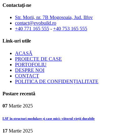
Contactaţi-ne
Str. Morii, nr. 7B Mogosoaia, Jud. Ilfov
contact@evobuild.ro
+40 771 165 555
-
+40 753 165 555
Link-uri utile
ACASĂ
PROIECTE DE CASE
PORTOFOLIU
DESPRE NOI
CONTACT
POLITICA DE CONFIDENȚIALITATE
Postare recentă
07
Martie
2025
LSF în structuri modulare și case mici: viitorul vieții durabile
17
Martie
2025