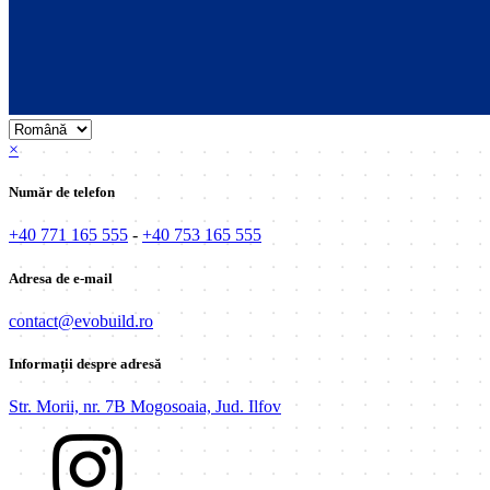
×
Număr de telefon
+40 771 165 555
-
+40 753 165 555
Adresa de e-mail
contact@evobuild.ro
Informații despre adresă
Str. Morii, nr. 7B Mogosoaia, Jud. Ilfov