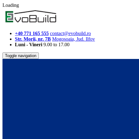
Loading
+40 771 165 555
contact@evobuild.ro
Str. Morii, nr. 7B
Mogosoaia, Jud. Ilfov
Luni - Vineri
9.00 to 17.00
Toggle navigation