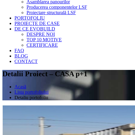
Asamblarea panourilor
Producerea componentelor LSF
Proiectare structurală LSF
PORTOFOLIU
PROIECTE DE CASE
DE CE EVOBUILD
DESPRE NOI
TOP 10 MOTIVE
CERTIFICARE
FAQ
BLOG
CONTACT
Detalii Proiect – CASA p+1
Acasă
Lista portofoliului
Detaliu portofoliu