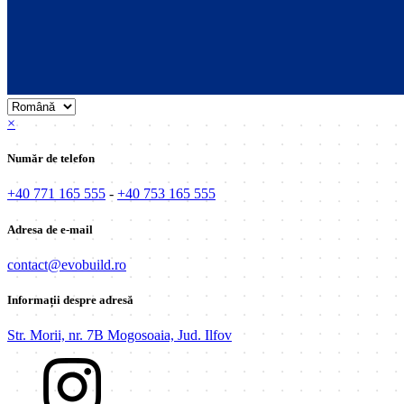
×
Număr de telefon
+40 771 165 555
-
+40 753 165 555
Adresa de e-mail
contact@evobuild.ro
Informații despre adresă
Str. Morii, nr. 7B Mogosoaia, Jud. Ilfov