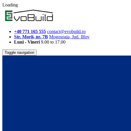
Loading
+40 771 165 555
contact@evobuild.ro
Str. Morii, nr. 7B
Mogosoaia, Jud. Ilfov
Luni - Vineri
9.00 to 17.00
Toggle navigation