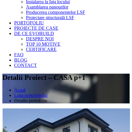
Instalarea la fața locului
Asamblarea panourilor
Producerea componentelor LSF
Proiectare structurală LSF
PORTOFOLIU
PROIECTE DE CASE
DE CE EVOBUILD
DESPRE NOI
TOP 10 MOTIVE
CERTIFICARE
FAQ
BLOG
CONTACT
Detalii Proiect – CASA p+1
Acasă
Lista portofoliului
Detaliu portofoliu