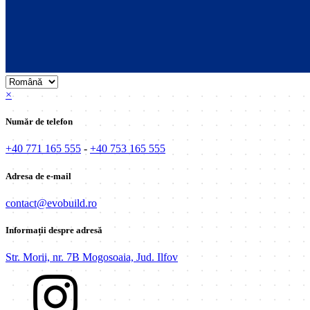
×
Număr de telefon
+40 771 165 555
-
+40 753 165 555
Adresa de e-mail
contact@evobuild.ro
Informații despre adresă
Str. Morii, nr. 7B Mogosoaia, Jud. Ilfov