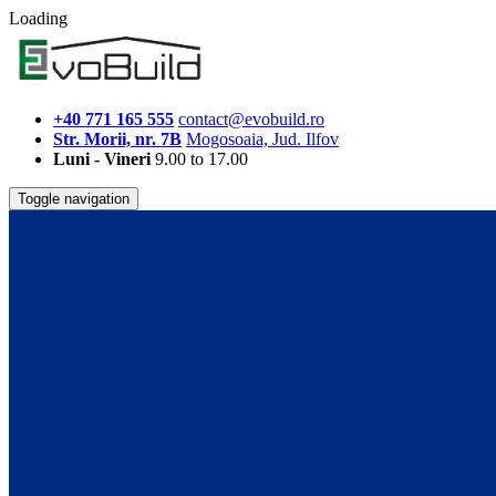
Loading
+40 771 165 555
contact@evobuild.ro
Str. Morii, nr. 7B
Mogosoaia, Jud. Ilfov
Luni - Vineri
9.00 to 17.00
Toggle navigation