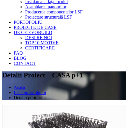
Instalarea la fața locului
Asamblarea panourilor
Producerea componentelor LSF
Proiectare structurală LSF
PORTOFOLIU
PROIECTE DE CASE
DE CE EVOBUILD
DESPRE NOI
TOP 10 MOTIVE
CERTIFICARE
FAQ
BLOG
CONTACT
Detalii Proiect – CASA p+1
Acasă
Lista portofoliului
Detaliu portofoliu