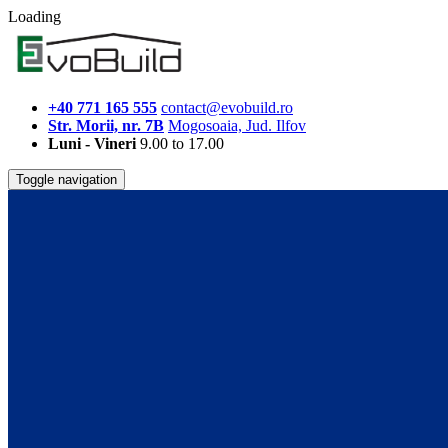
Loading
+40 771 165 555
contact@evobuild.ro
Str. Morii, nr. 7B
Mogosoaia, Jud. Ilfov
Luni - Vineri
9.00 to 17.00
Toggle navigation