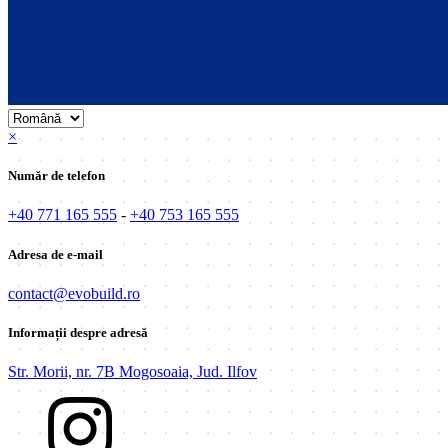
×
Număr de telefon
+40 771 165 555
-
+40 753 165 555
Adresa de e-mail
contact@evobuild.ro
Informații despre adresă
Str. Morii, nr. 7B Mogosoaia, Jud. Ilfov