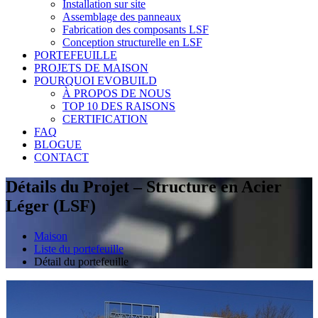
Installation sur site
Assemblage des panneaux
Fabrication des composants LSF
Conception structurelle en LSF
PORTEFEUILLE
PROJETS DE MAISON
POURQUOI EVOBUILD
À PROPOS DE NOUS
TOP 10 DES RAISONS
CERTIFICATION
FAQ
BLOGUE
CONTACT
Détails du Projet – Structure en Acier
Léger (LSF)
Maison
Liste du portefeuille
Détail du portefeuille