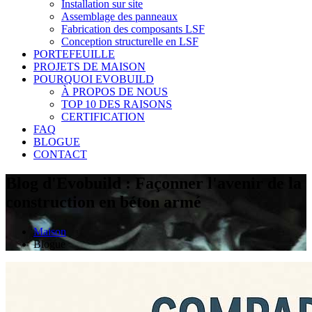
Installation sur site
Assemblage des panneaux
Fabrication des composants LSF
Conception structurelle en LSF
PORTEFEUILLE
PROJETS DE MAISON
POURQUOI EVOBUILD
À PROPOS DE NOUS
TOP 10 DES RAISONS
CERTIFICATION
FAQ
BLOGUE
CONTACT
Blog d'Evobuild : Façonner l'avenir de la
construction en béton armé
Maison
Blogue