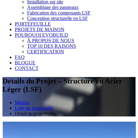
Installation sur site
Assemblage des panneaux
Fabrication des composants LSF
Conception structurelle en LSF
PORTEFEUILLE
PROJETS DE MAISON
POURQUOI EVOBUILD
À PROPOS DE NOUS
TOP 10 DES RAISONS
CERTIFICATION
FAQ
BLOGUE
CONTACT
Détails du Projet – Structure en Acier
Léger (LSF)
Maison
Liste du portefeuille
Détail du portefeuille