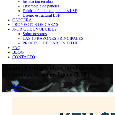
Instalación en obra
Ensamblaje de paneles
Fabricación de componentes LSF
Diseño estructural LSF
CARTERA
PROYECTOS DE CASAS
¿POR QUÉ EVOBUILD?
Sobre nosotros
LAS 10 RAZONES PRINCIPALES
PROCESO DE DAR UN TÍTULO
FAQ
BLOG
CONTACTO
Normas y códigos clave en el diseño de
estructuras de acero ligero (LSF)
Hogar
Blogs