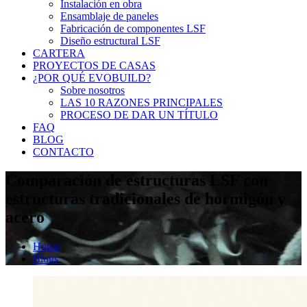
Instalación en obra
Ensamblaje de paneles
Fabricación de componentes LSF
Diseño estructural LSF
CARTERA
PROYECTOS DE CASAS
¿POR QUÉ EVOBUILD?
Sobre nosotros
LAS 10 RAZONES PRINCIPALES
PROCESO DE DAR UN TÍTULO
FAQ
BLOG
CONTACTO
Comparación de estructuras LSF con
estructuras tradicionales de hormigón y
acero
Hogar
Blogs