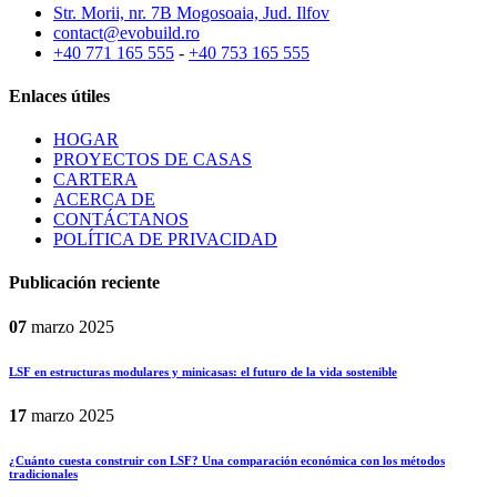
Str. Morii, nr. 7B Mogosoaia, Jud. Ilfov
contact@evobuild.ro
+40 771 165 555
-
+40 753 165 555
Enlaces útiles
HOGAR
PROYECTOS DE CASAS
CARTERA
ACERCA DE
CONTÁCTANOS
POLÍTICA DE PRIVACIDAD
Publicación reciente
07
marzo
2025
LSF en estructuras modulares y minicasas: el futuro de la vida sostenible
17
marzo
2025
¿Cuánto cuesta construir con LSF? Una comparación económica con los métodos
tradicionales