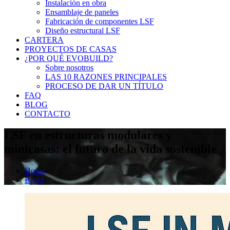
Instalación en obra
Ensamblaje de paneles
Fabricación de componentes LSF
Diseño estructural LSF
CARTERA
PROYECTOS DE CASAS
¿POR QUÉ EVOBUILD?
Sobre nosotros
LAS 10 RAZONES PRINCIPALES
PROCESO DE DAR UN TÍTULO
FAQ
BLOG
CONTACTO
LSF en estructuras modulares y
minicasas: el futuro de la vida sostenible
Hogar
Blogs