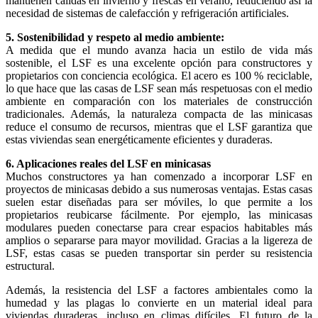
mantienen cálidas en invierno y frescas en verano, reduciendo así la
necesidad de sistemas de calefacción y refrigeración artificiales.
5. Sostenibilidad y respeto al medio ambiente:
A medida que el mundo avanza hacia un estilo de vida más
sostenible, el LSF es una excelente opción para constructores y
propietarios con conciencia ecológica. El acero es 100 % reciclable,
lo que hace que las casas de LSF sean más respetuosas con el medio
ambiente en comparación con los materiales de construcción
tradicionales. Además, la naturaleza compacta de las minicasas
reduce el consumo de recursos, mientras que el LSF garantiza que
estas viviendas sean energéticamente eficientes y duraderas.
6. Aplicaciones reales del LSF en minicasas
Muchos constructores ya han comenzado a incorporar LSF en
proyectos de minicasas debido a sus numerosas ventajas. Estas casas
suelen estar diseñadas para ser móviles, lo que permite a los
propietarios reubicarse fácilmente. Por ejemplo, las minicasas
modulares pueden conectarse para crear espacios habitables más
amplios o separarse para mayor movilidad. Gracias a la ligereza de
LSF, estas casas se pueden transportar sin perder su resistencia
estructural.
Además, la resistencia del LSF a factores ambientales como la
humedad y las plagas lo convierte en un material ideal para
viviendas duraderas, incluso en climas difíciles. El futuro de la