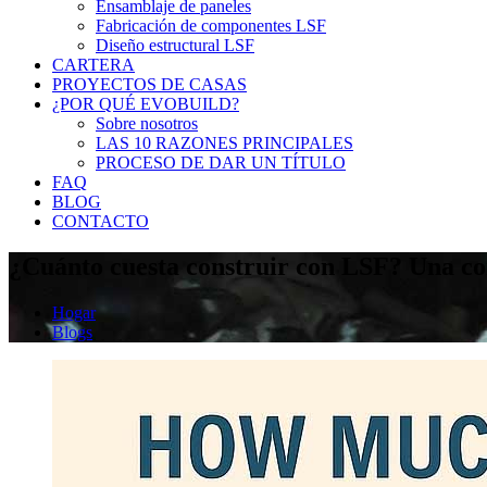
Ensamblaje de paneles
Fabricación de componentes LSF
Diseño estructural LSF
CARTERA
PROYECTOS DE CASAS
¿POR QUÉ EVOBUILD?
Sobre nosotros
LAS 10 RAZONES PRINCIPALES
PROCESO DE DAR UN TÍTULO
FAQ
BLOG
CONTACTO
¿Cuánto cuesta construir con LSF? Una co
Hogar
Blogs