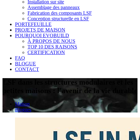
Installation sur site
Assemblage des panneaux
Fabrication des composants LSF
Conception structurelle en LSF
PORTEFEUILLE
PROJETS DE MAISON
POURQUOI EVOBUILD
À PROPOS DE NOUS
TOP 10 DES RAISONS
CERTIFICATION
FAQ
BLOGUE
CONTACT
LSF dans les structures modulaires et les
petites maisons : l'avenir de la vie durable
Maison
Blogues