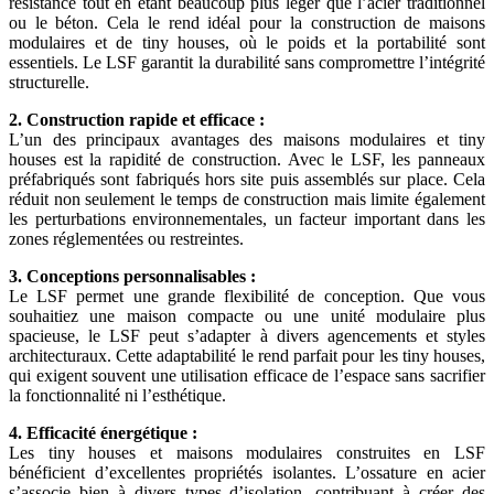
résistance tout en étant beaucoup plus léger que l’acier traditionnel
ou le béton. Cela le rend idéal pour la construction de maisons
modulaires et de tiny houses, où le poids et la portabilité sont
essentiels. Le LSF garantit la durabilité sans compromettre l’intégrité
structurelle.
2. Construction rapide et efficace :
L’un des principaux avantages des maisons modulaires et tiny
houses est la rapidité de construction. Avec le LSF, les panneaux
préfabriqués sont fabriqués hors site puis assemblés sur place. Cela
réduit non seulement le temps de construction mais limite également
les perturbations environnementales, un facteur important dans les
zones réglementées ou restreintes.
3. Conceptions personnalisables :
Le LSF permet une grande flexibilité de conception. Que vous
souhaitiez une maison compacte ou une unité modulaire plus
spacieuse, le LSF peut s’adapter à divers agencements et styles
architecturaux. Cette adaptabilité le rend parfait pour les tiny houses,
qui exigent souvent une utilisation efficace de l’espace sans sacrifier
la fonctionnalité ni l’esthétique.
4. Efficacité énergétique :
Les tiny houses et maisons modulaires construites en LSF
bénéficient d’excellentes propriétés isolantes. L’ossature en acier
s’associe bien à divers types d’isolation, contribuant à créer des