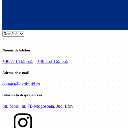
×
Număr de telefon
+40 771 165 555
-
+40 753 165 555
Adresa de e-mail
contact@evobuild.ro
Informații despre adresă
Str. Morii, nr. 7B Mogosoaia, Jud. Ilfov