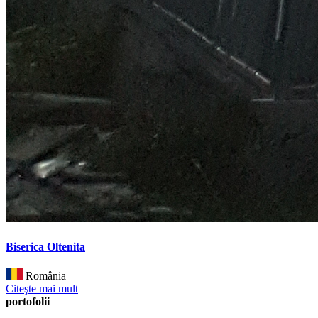
Biserica Oltenita
România
Citeşte mai mult
portofolii