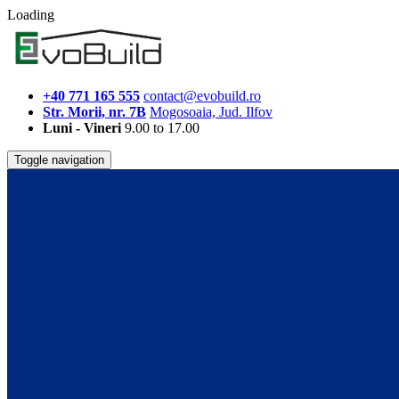
Loading
+40 771 165 555
contact@evobuild.ro
Str. Morii, nr. 7B
Mogosoaia, Jud. Ilfov
Luni - Vineri
9.00 to 17.00
Toggle navigation