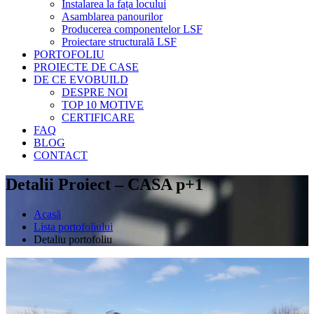
Instalarea la fața locului
Asamblarea panourilor
Producerea componentelor LSF
Proiectare structurală LSF
PORTOFOLIU
PROIECTE DE CASE
DE CE EVOBUILD
DESPRE NOI
TOP 10 MOTIVE
CERTIFICARE
FAQ
BLOG
CONTACT
Detalii Proiect – CASA p+1
Acasă
Lista portofoliului
Detaliu portofoliu