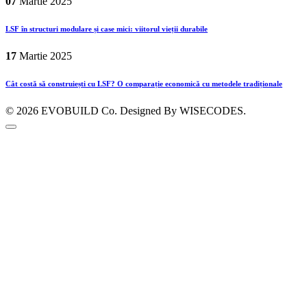
07
Martie
2025
LSF în structuri modulare și case mici: viitorul vieții durabile
17
Martie
2025
Cât costă să construiești cu LSF? O comparație economică cu metodele tradiționale
© 2026
EVOBUILD Co.
Designed By WISECODES.